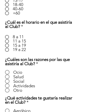
13-17
18-40
40-60
+60
¿Cuál es el horario en el que asistiría
al Club?
*
8 a 11
11 a 15
15 a 19
19 a 22
¿Cuáles son las razones por las que
O
asistiría al Club?
*
b
l
Ocio
i
Salud
g
Social
a
Actividades
t
Otro
o
r
¿Qué actividades te gustaría realizar
i
O
en el Club?
*
o
b
l
Aeróbico