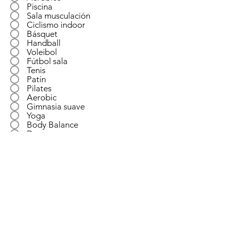
i
Piscina
g
Sala musculación
a
Ciclismo indoor
t
Básquet
o
Handball
r
Voleibol
i
Fútbol sala
o
Tenis
Patín
Pilates
Aerobic
Gimnasia suave
Yoga
Body Balance
Danza
O
¿Por cuál medio se enteró del Club?
*
b
l
Redes Sociales
i
Pagina web
g
Vecinos
a
Publicidad
t
Otro
o