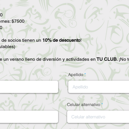
00
ernes: $7500
00
 de socios tienen un
10% de descuento
!
lables)
e un verano lleno de diversión y actividades en
TU CLUB
. ¡No 
Apellido
Celular alternativo