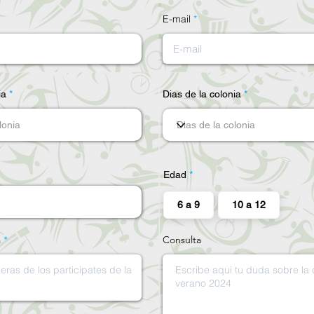
E-mail
ia
Dias de la colonia
Edad
6 a 9
10 a 12
a
Consulta